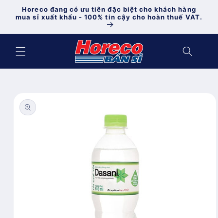
Chuyển
Horeco đang có ưu tiên đặc biệt cho khách hàng
đến nội
mua sỉ xuất khẩu - 100% tin cậy cho hoàn thuế VAT.
dung
Chuyển
đến
thông
tin sản
phẩm