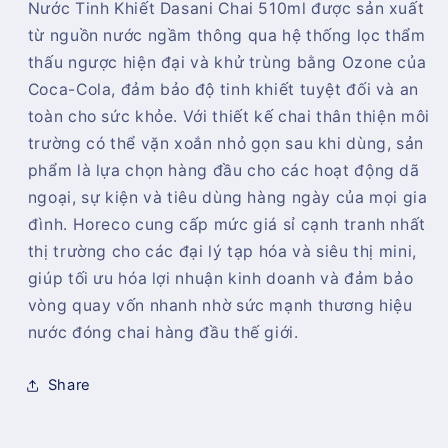
Nước Tinh Khiết Dasani Chai 510ml được sản xuất
Tinh
Tinh
Khiết
Khiết
từ nguồn nước ngầm thông qua hệ thống lọc thẩm
Dasani
Dasani
thấu ngược hiện đại và khử trùng bằng Ozone của
Chai
Chai
Coca-Cola, đảm bảo độ tinh khiết tuyệt đối và an
510ml
510ml
toàn cho sức khỏe. Với thiết kế chai thân thiện môi
trường có thể vặn xoắn nhỏ gọn sau khi dùng, sản
phẩm là lựa chọn hàng đầu cho các hoạt động dã
ngoại, sự kiện và tiêu dùng hàng ngày của mọi gia
đình. Horeco cung cấp mức giá sỉ cạnh tranh nhất
thị trường cho các đại lý tạp hóa và siêu thị mini,
giúp tối ưu hóa lợi nhuận kinh doanh và đảm bảo
vòng quay vốn nhanh nhờ sức mạnh thương hiệu
nước đóng chai hàng đầu thế giới.
Share