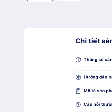
Chi tiết s
Thông số sả
Hướng dẫn b
Mô tả sản p
Câu hỏi thườ