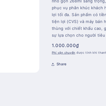
nhỏ gọn 268ml sang trọng,
phục vụ phân khúc khách h
lợi tối đa. Sản phẩm có ti
tiện lợi (CVS) và máy bán 
thùng với chiết khấu cao, 
sự lựa chọn cho người tiêu
Giá
1.000.000₫
thông
Phí vận chuyển
được tính khi than
thường
Share