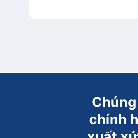
Chúng 
chính 
xuất xứ