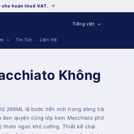
y cho hoàn thuế VAT.
N
Tiếng việt
g
ẩm
Tin Tức
Liên Hệ
ô
n
n
acchiato Không
g
ữ
ộ 268ML là bước tiến mới trong dòng trà
trà đen quyện cùng lớp kem Macchiato phô
vị thơm ngon khó cưỡng. Thiết kế chai