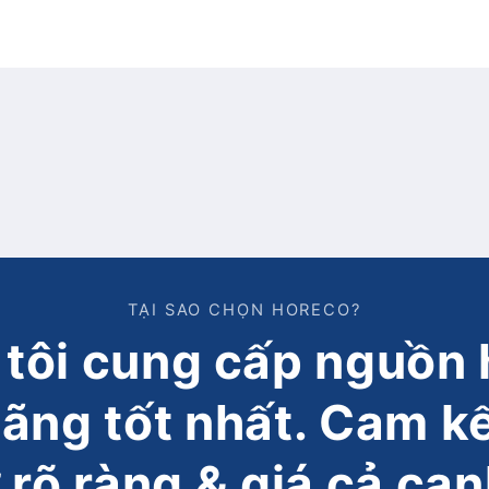
TẠI SAO CHỌN HORECO?
tôi cung cấp nguồn 
hãng tốt nhất. Cam k
 rõ ràng & giá cả cạn