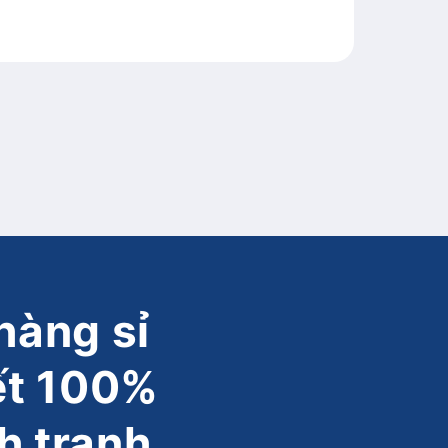
hàng sỉ
ết 100%
h tranh.