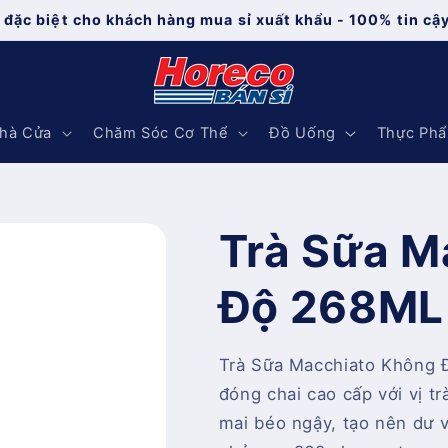
 đặc biệt cho khách hàng mua sỉ xuất khẩu - 100% tin cậ
hà Cửa
Chăm Sóc Cơ Thể
Đồ Uống
Thực Ph
Trà Sữa M
Độ 268ML
Trà Sữa Macchiato Không Đ
đóng chai cao cấp với vị 
mai béo ngậy, tạo nên dư 