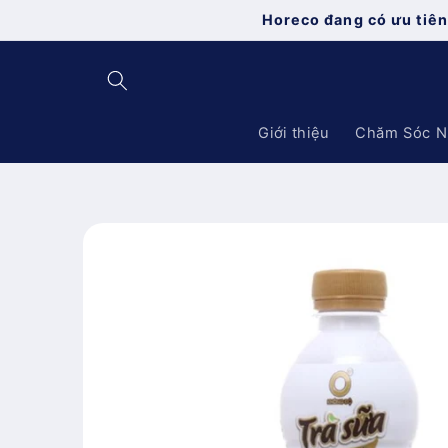
Chuyển
Horeco đang có ưu tiên
đến nội
dung
Giới thiệu
Chăm Sóc N
Chuyển
đến
thông
tin sản
phẩm