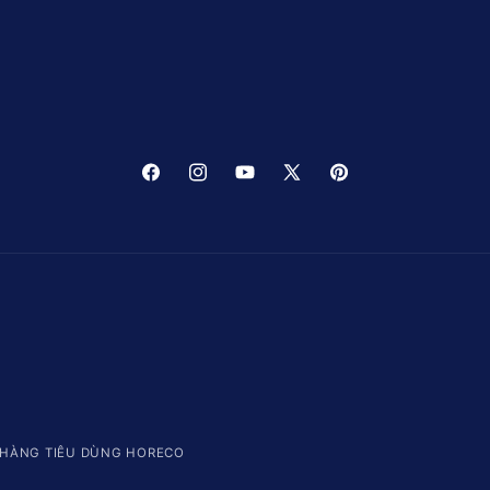
Facebook
Instagram
YouTube
X
Pinterest
(Twitter)
N HÀNG TIÊU DÙNG HORECO