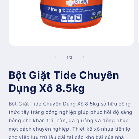
Mở
phương
tiện
trong
1
/
2
1
số
trong
hộp
Bột Giặt Tide Chuyên
tương
tác
Dụng Xô 8.5kg
Bột Giặt Tide Chuyên Dụng Xô 8.5kg sở hữu công
thức tẩy trắng công nghiệp giúp phục hồi độ sáng
bóng cho khăn trải bàn, ga giường và đồng phục
một cách chuyên nghiệp. Thiết kế xô nhựa tiện lợi
cho việc lưu trữ lâu dài tại các kho bãi của nhà