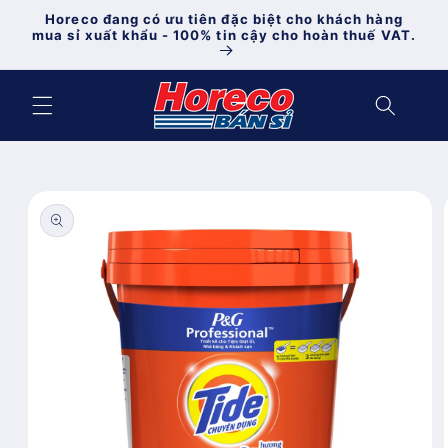
Chuyển
Horeco đang có ưu tiên đặc biệt cho khách hàng
đến nội
mua sỉ xuất khẩu - 100% tin cậy cho hoàn thuế VAT.
dung
Chuyển
đến
thông
tin sản
phẩm