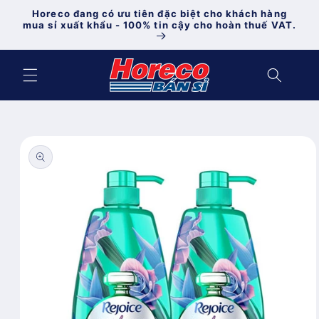
Chuyển
Horeco đang có ưu tiên đặc biệt cho khách hàng
đến nội
mua sỉ xuất khẩu - 100% tin cậy cho hoàn thuế VAT.
dung
Chuyển
đến
thông
tin sản
phẩm