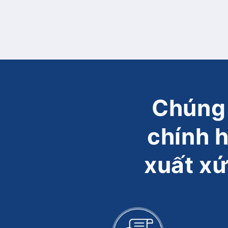
Chúng 
chính 
xuất xứ