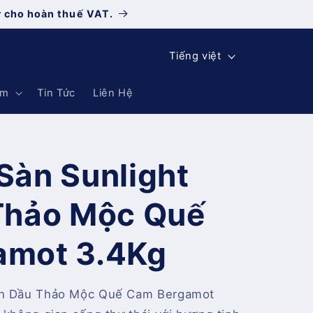
y cho hoàn thuế VAT.
N
Tiếng việt
g
ẩm
Tin Tức
Liên Hệ
ô
n
n
Sàn Sunlight
g
ữ
Thảo Mộc Quế
amot 3.4Kg
inh Dầu Thảo Mộc Quế Cam Bergamot