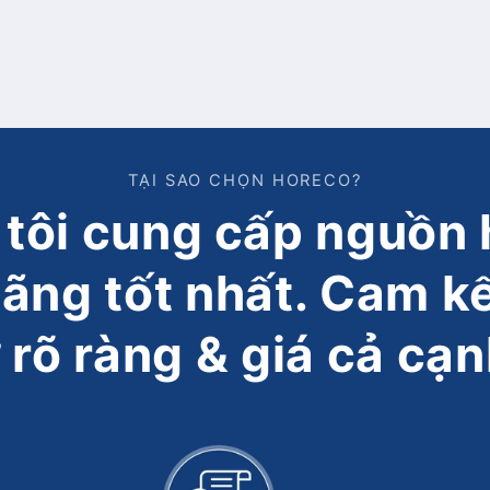
TẠI SAO CHỌN HORECO?
tôi cung cấp nguồn 
hãng tốt nhất. Cam k
 rõ ràng & giá cả cạn