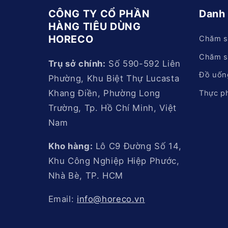
CÔNG TY CỔ PHẦN
Danh
HÀNG TIÊU DÙNG
HORECO
Chăm s
Chăm s
Trụ sở chính:
Số 590-592 Liên
Đồ uốn
Phường, Khu Biệt Thự Lucasta
Khang Điền, Phường Long
Thực p
Trường, Tp. Hồ Chí Minh, Việt
Nam
Kho hàng:
Lô C9 Đường Số 14,
Khu Công Nghiệp Hiệp Phước,
Nhà Bè, TP. HCM
Email:
info@horeco.vn