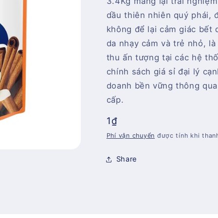
3.4Kg mang lại trải nghiệm
dầu thiên nhiên quý phái,
không để lại cảm giác bết 
da nhạy cảm và trẻ nhỏ, là
thu ấn tượng tại các hệ th
chính sách giá sỉ đại lý cạ
doanh bền vững thông qua
cấp.
Giá
1₫
thông
Phí vận chuyển
được tính khi than
thường
Share