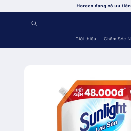
Chuyển
Horeco đang có ưu tiên
đến nội
dung
Giới thiệu
Chăm Sóc N
Chuyển
đến
thông
tin sản
phẩm