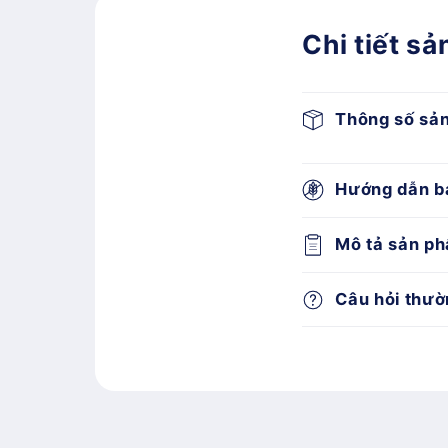
Chi tiết s
Thông số sả
Hướng dẫn b
Mô tả sản p
Câu hỏi thườ