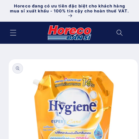
Chuyển
Horeco đang có ưu tiên đặc biệt cho khách hàng
đến nội
mua sỉ xuất khẩu - 100% tin cậy cho hoàn thuế VAT.
dung
Chuyển
đến
thông
tin sản
phẩm