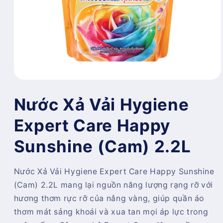
Mở
phương
tiện
Nước Xả Vải Hygiene
1
trong
Expert Care Happy
hộp
tương
tác
Sunshine (Cam) 2.2L
Nước Xả Vải Hygiene Expert Care Happy Sunshine
(Cam) 2.2L mang lại nguồn năng lượng rạng rỡ với
hương thơm rực rỡ của nắng vàng, giúp quần áo
thơm mát sảng khoái và xua tan mọi áp lực trong