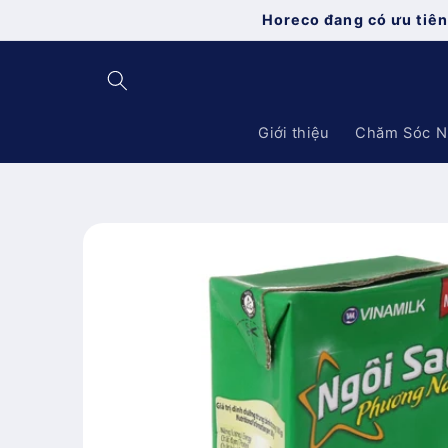
Chuyển
Horeco đang có ưu tiên
đến nội
dung
Giới thiệu
Chăm Sóc N
Chuyển
đến
thông
tin sản
phẩm