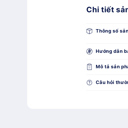
Chi tiết s
Thông số sả
Hướng dẫn b
Mô tả sản p
Câu hỏi thườ