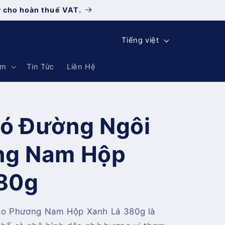
y cho hoàn thuế VAT.
N
Tiếng việt
g
ẩm
Tin Tức
Liên Hệ
ô
n
n
ó Đường Ngôi
g
ữ
ng Nam Hộp
380g
ao Phương Nam Hộp Xanh Lá 380g là