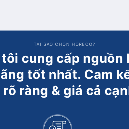
TẠI SAO CHỌN HORECO?
tôi cung cấp nguồn 
hãng tốt nhất. Cam k
 rõ ràng & giá cả cạn