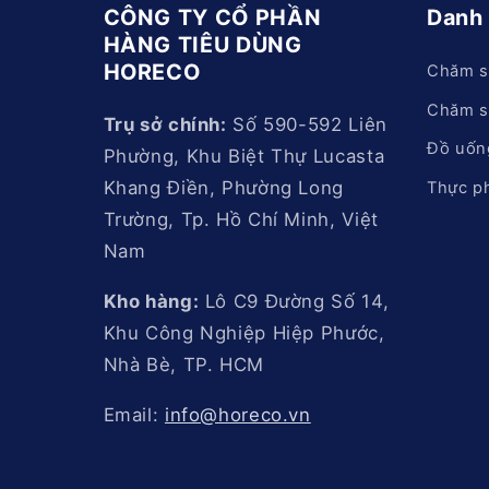
CÔNG TY CỔ PHẦN
Danh
HÀNG TIÊU DÙNG
HORECO
Chăm s
Chăm s
Trụ sở chính:
Số 590-592 Liên
Đồ uốn
Phường, Khu Biệt Thự Lucasta
Khang Điền, Phường Long
Thực p
Trường, Tp. Hồ Chí Minh, Việt
Nam
Kho hàng:
Lô C9 Đường Số 14,
Khu Công Nghiệp Hiệp Phước,
Nhà Bè, TP. HCM
Email:
info@horeco.vn