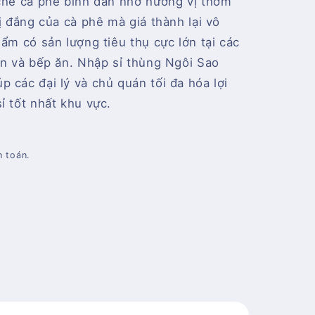
 chế cà phê bình dân nhờ hương vị thơm
ị đắng của cà phê mà giá thành lại vô
hẩm có sản lượng tiêu thụ cực lớn tại các
in và bếp ăn. Nhập sỉ thùng Ngôi Sao
 các đại lý và chủ quán tối đa hóa lợi
ỉ tốt nhất khu vực.
h toán.