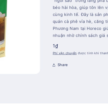
"ngôi sao" trong làng pha
béo hài hòa, giúp tôn lên v
cùng kinh tế. Đây là sản p
quán cà phê vỉa hè, căng t
Phương Nam tại Horeco giúp
nhuận nhờ chính sách giá s
Giá
1₫
thông
Phí vận chuyển
được tính khi than
thường
Share